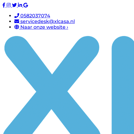
0582037074
servicedesk@xlcasa.nl
Naar onze website ›