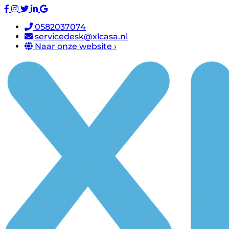
0582037074
servicedesk@xlcasa.nl
Naar onze website ›