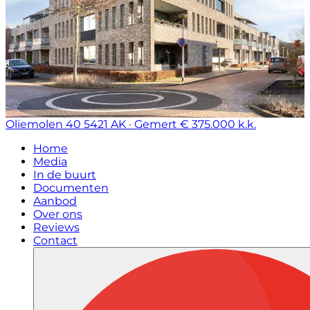
Oliemolen 40
5421 AK · Gemert
€ 375.000 k.k.
Home
Media
In de buurt
Documenten
Aanbod
Over ons
Reviews
Contact