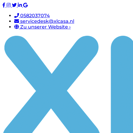
0582037074
servicedesk@xlcasa.nl
Zu unserer Website ›