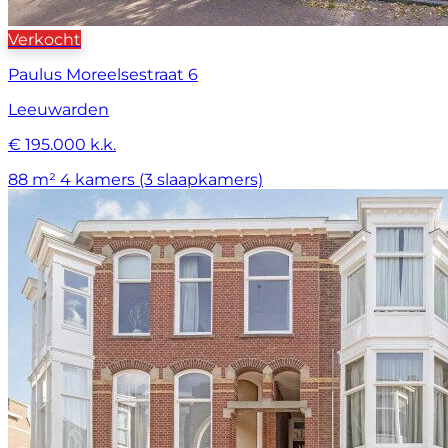
Verkocht
Paulus Moreelsestraat 6
Leeuwarden
€ 195.000 k.k.
88 m²
4 kamers (3 slaapkamers)