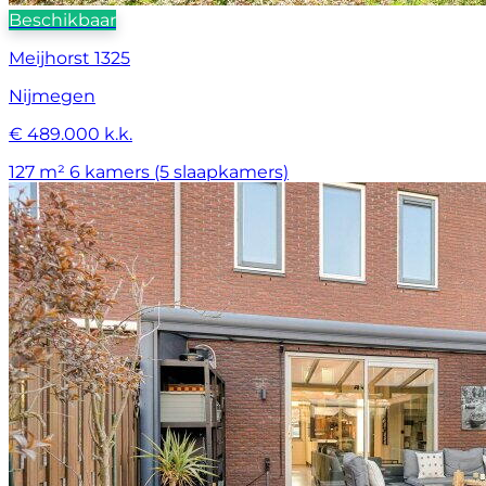
Beschikbaar
Meijhorst 1325
Nijmegen
€ 489.000 k.k.
127 m²
6 kamers (5 slaapkamers)