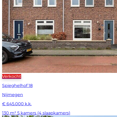
Verkocht
Spieghelhof 18
Nijmegen
€ 645.000 k.k.
130 m²
5 kamers (4 slaapkamers)