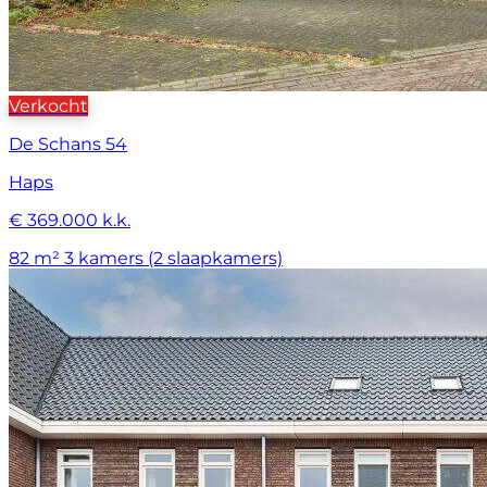
Verkocht
De Schans 54
Haps
€ 369.000 k.k.
82 m²
3 kamers (2 slaapkamers)